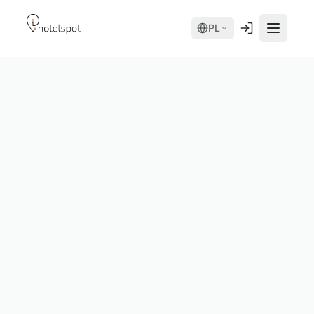
PL
Serwisy
Room Service
Moduły
Spa
AI Concierge
device + app
Hotel Store
Elastyczne terminy
~30 minut
Mobile App