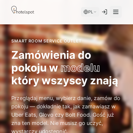
PL
SMART ROOM SERVICE OUTLET
Zamówienia do
pokoju w
modelu
który wszyscy znają
Serwisy
Przeglądaj menu, wybierz danie, zamów do
Room Service
Moduły
pokoju — dokładnie tak, jak zamawiasz w
Spa
Uber Eats, Glovo czy Bolt Food. Gość już
AI Concierge
device + app
zna ten model. Nie musisz go uczyć,
Hotel Store
Mobile App
wystarczy udostępnić.