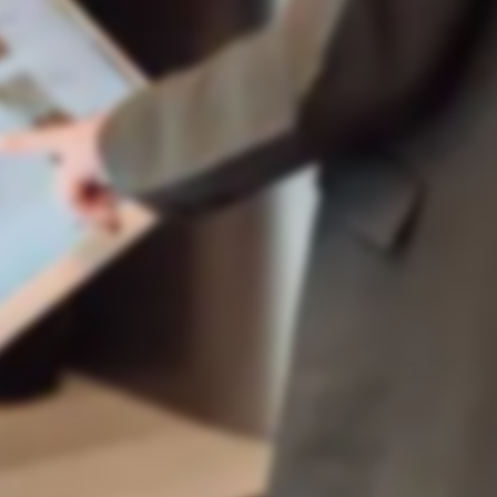
Złożył zamówienie: 2x dania, 1x deser.
Wartość: 108 zł
Smart Room Service
teraz
Zamówienie przyjęte!
Zamówienie przyjęte do realizacji.
Dostawa do pokoju 301 w ~25 min.