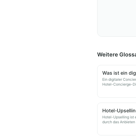
Weitere Glossa
Was ist ein di
Ein digitaler Concie
Hotel-Concierge-Di
auf dem Smartphon
verfügbar ist.
Hotel-Upsellin
Hotel-Upselling ist
durch das Anbieten
an Gäste während ih