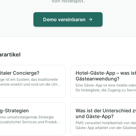
von hotelspot.
Demo vereinbaren
rartikel
gitaler Concierge?
Hotel-Gäste-App – was ist
Gästeanwendung?
rge ist ein System, das traditionelle
enste ersetzt und rund um die Uhr
Eine Gäste-App ist eine mobile o
e des Gastes oder am Lobby-Kiosk
für Hotelgäste, die Zugang zu Serv
Hotelinformationen ermöglicht.
g-Strategien
Was ist der Unterschied 
und Gäste-App?
 eine umsatzsteigernde Strategie
 zusätzlicher Services und Produkte
PMS verwaltet Hotelbetrieb von der
res Aufenthalts.
Gäste-App arbeitet von der Gästese
komplementäre Systeme.