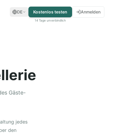
DE
Kostenlos testen
Anmelden
14 Tage unverbindlich
lerie
des Gäste-
altung jedes
ber den