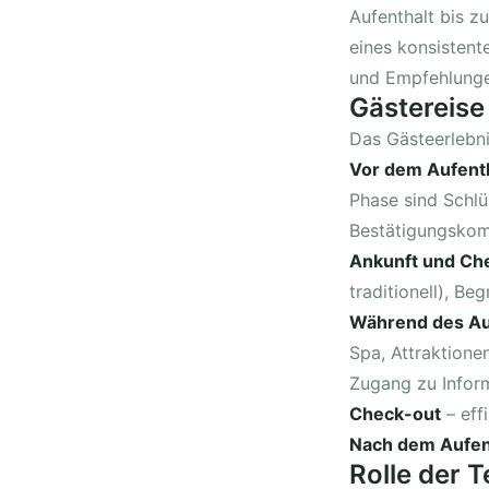
Aufenthalt bis z
eines konsistent
und Empfehlunge
Gästereise
Das Gästeerlebni
Vor dem Aufent
Phase sind Schlü
Bestätigungskom
Ankunft und Ch
traditionell), Be
Während des Au
Spa, Attraktionen
Zugang zu Inform
Check-out
– eff
Nach dem Aufen
Rolle der 