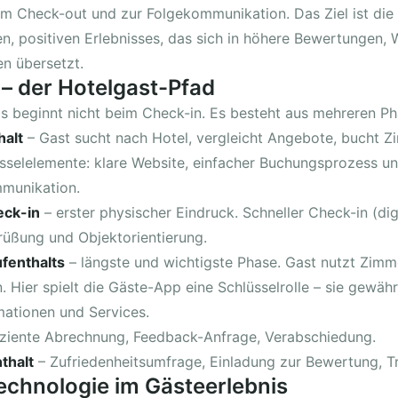
um Check-out und zur Folgekommunikation. Das Ziel ist die 
en, positiven Erlebnisses, das sich in höhere Bewertungen,
n übersetzt.
 – der Hotelgast-Pfad
s beginnt nicht beim Check-in. Es besteht aus mehreren Ph
halt
– Gast sucht nach Hotel, vergleicht Angebote, bucht Zi
sselelemente: klare Website, einfacher Buchungsprozess u
munikation.
eck-in
– erster physischer Eindruck. Schneller Check-in (dig
grüßung und Objektorientierung.
fenthalts
– längste und wichtigste Phase. Gast nutzt Zimme
. Hier spielt die Gäste-App eine Schlüsselrolle – sie gewähr
ationen und Services.
iziente Abrechnung, Feedback-Anfrage, Verabschiedung.
thalt
– Zufriedenheitsumfrage, Einladung zur Bewertung, 
Technologie im Gästeerlebnis