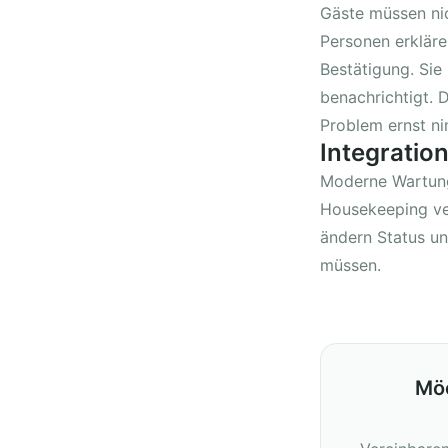
Gäste müssen nic
Personen erkläre
Bestätigung. Si
benachrichtigt. 
Problem ernst n
Integratio
Moderne Wartung
Housekeeping ve
ändern Status u
müssen.
Möc