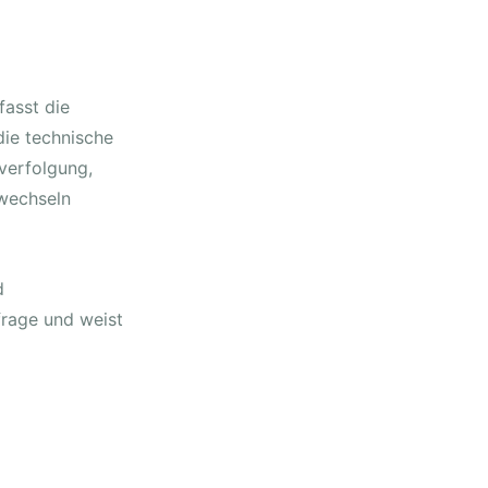
fasst die
die technische
sverfolgung,
twechseln
d
frage und weist