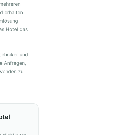
 mehreren
d erhalten
emlösung
as Hotel das
echniker und
e Anfragen,
rwenden zu
otel