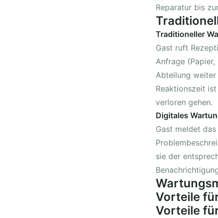
Reparatur bis zur
Traditionel
Traditioneller 
Gast ruft Rezept
Anfrage (Papier,
Abteilung weiter 
Reaktionszeit i
verloren gehen.
Digitales Wart
Gast meldet das
Problembeschrei
sie der entsprec
Benachrichtigung,
Wartungsm
Vorteile fü
Vorteile fü