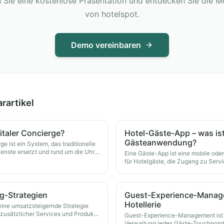
 Sie eine kostenlose Präsentation und entdecken Sie die M
von hotelspot.
Demo vereinbaren
rartikel
gitaler Concierge?
Hotel-Gäste-App – was ist
Gästeanwendung?
rge ist ein System, das traditionelle
enste ersetzt und rund um die Uhr
Eine Gäste-App ist eine mobile o
e des Gastes oder am Lobby-Kiosk
für Hotelgäste, die Zugang zu Serv
Hotelinformationen ermöglicht.
g-Strategien
Guest-Experience-Manage
Hotellerie
 eine umsatzsteigernde Strategie
 zusätzlicher Services und Produkte
Guest-Experience-Management ist e
res Aufenthalts.
Verwaltung jedes Gäste-Touchpoint