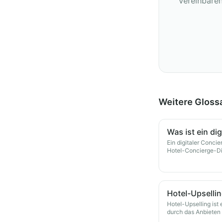
Vereinbaren
Weitere Glossa
Was ist ein di
Ein digitaler Concie
Hotel-Concierge-Di
auf dem Smartphon
verfügbar ist.
Hotel-Upsellin
Hotel-Upselling ist
durch das Anbieten
an Gäste während ih