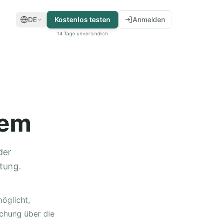
DE
Kostenlos testen
Anmelden
14 Tage unverbindlich
tem
der
tung.
öglicht,
ichung über die