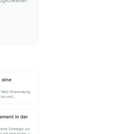
öglichkeiten
 eine
der Web-Anwendung
ices und
ment in der
ine Strategie zur
s mit dem Hotel, um